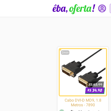
2min
43.99
R$
34.90
R$
Cabo DVI-D MD9, 1.8
Metros - 7890