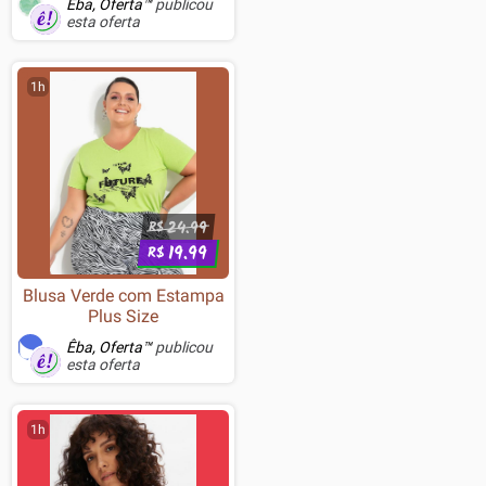
Êba, Oferta™
publicou
512GB, 15.6" 144Hz,
esta oferta
GeForce RTX 4060, Win
11H, Preto - 9S7-17LN31-
1003
1h
24.99
R$
19.99
R$
Blusa Verde com Estampa
Plus Size
Êba, Oferta™
publicou
esta oferta
1h