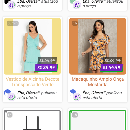
Êba, Oferta™
atualizou
Êba, Oferta™
atualizou
Mudo, Preto - 25372
o preço
o preço
53min
1h
44.99
64.99
R$
R$
29.99
44.99
R$
R$
Vestido de Alcinha Decote
Macaquinho Amplo Onça
Transpassado Verde
Mostarda
Êba, Oferta™
publicou
Êba, Oferta™
publicou
esta oferta
esta oferta
1h
1h