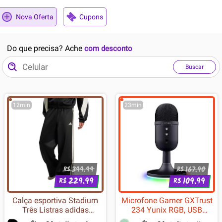
Nova Oferta
Cupons
Do que precisa? Ache
com desconto
Buscar
12min
23min
399.99
167.90
R$
R$
229.99
109.99
R$
R$
Calça esportiva Stadium
Microfone Gamer GXTrust
Três Listras adidas
234 Yunix RGB, USB
Sportswear Preto
Compacto, Filtro Pop e