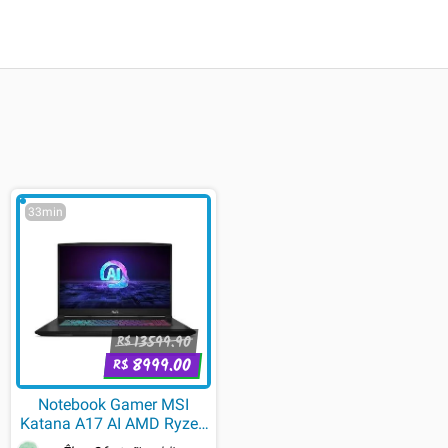
33min
13599.90
R$
8999.00
R$
Notebook Gamer MSI
Katana A17 AI AMD Ryzen
7-8845HS, 16GB RAM, SSD