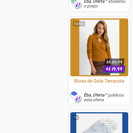
Êba, Oferta™
atualizou
o preço
43min
39.99
R$
19.99
R$
Blusa de Gola Terracota
Êba, Oferta™
publicou
esta oferta
1h