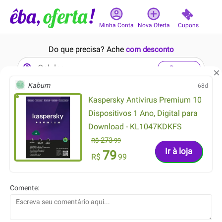
Cupons
Minha Conta
Nova Oferta
Do que precisa? Ache
com desconto
Buscar
Kabum
68d
Kaspersky Antivirus Premium 10
2min
12min
Dispositivos 1 Ano, Digital para
Download - KL1047KDKFS
273
R$
99
Ir à loja
79
R$
99
79.99
62.91
R$
R$
59.99
38.44
R$
R$
Comente:
camiseta feminina com
Blusa Regata Malha
algodão manga longa
Canelada de Viscose