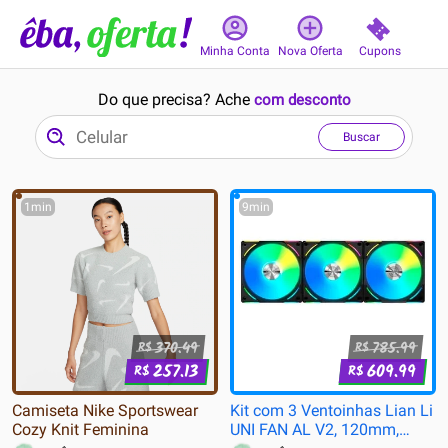
Cupons
Minha Conta
Nova Oferta
Do que precisa? Ache
com desconto
Buscar
1min
9min
370.49
785.99
R$
R$
257.13
609.99
R$
R$
Camiseta Nike Sportswear
Kit com 3 Ventoinhas Lian Li
Cozy Knit Feminina
UNI FAN AL V2, 120mm,