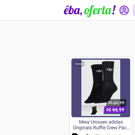
5min
64.99
R$
44.99
R$
Meia Unissex adidas
Originals Ruffle Crew Pack
2 Pares Preta e Branca