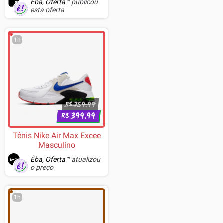
Êba, Oferta™
publicou
esta oferta
1h
759.99
R$
399.99
R$
Tênis Nike Air Max Excee
Masculino
Êba, Oferta™
atualizou
o preço
1h