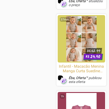
Êba, Oferta™
atualizou
o preço
37min
42.99
R$
24.90
R$
Infantil - Macacão Menina
Manga Curta Suedine
Listrado Coala Gola
Êba, Oferta™
publicou
Transpassada Botão de
esta oferta
Pressão Zupa Zuka
1h