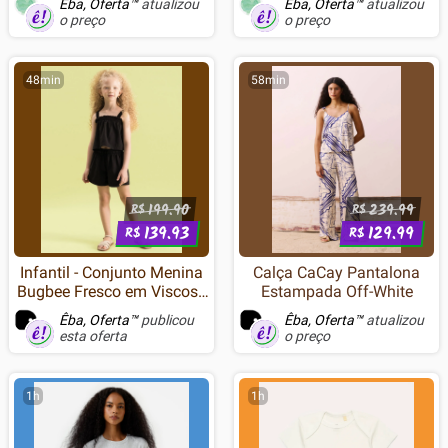
Êba, Oferta™
atualizou
Êba, Oferta™
atualizou
Família
o preço
o preço
48min
58min
199.90
239.99
R$
R$
139.93
129.99
R$
R$
Infantil - Conjunto Menina
Calça CaCay Pantalona
Bugbee Fresco em Viscose
Estampada Off-White
e Algodão com Detalhes
Êba, Oferta™
publicou
Êba, Oferta™
atualizou
em Elástico
esta oferta
o preço
1h
1h