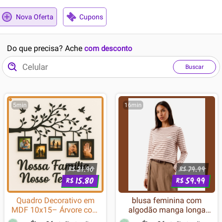
Nova Oferta
Cupons
Do que precisa? Ache
com desconto
Buscar
5min
16min
21.90
79.99
R$
R$
15.80
59.99
R$
R$
Quadro Decorativo em
blusa feminina com
MDF 10x15– Árvore com
algodão manga longa
Molduras para Fotos de
listrada rosa