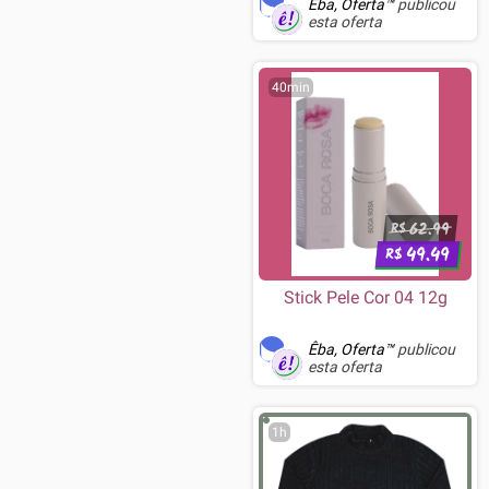
Êba, Oferta™
publicou
esta oferta
40min
62.99
R$
49.49
R$
Stick Pele Cor 04 12g
Êba, Oferta™
publicou
esta oferta
1h