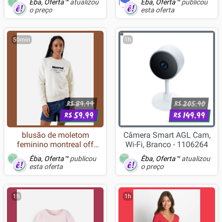
Êba, Oferta™
atualizou
Êba, Oferta™
publicou
CLC360V2
o preço
esta oferta
50min
1h
89.99
205.90
R$
R$
59.99
149.99
R$
R$
blusão de moletom
Câmera Smart AGL Cam,
feminino montreal off
Wi-Fi, Branco - 1106264
white
Êba, Oferta™
publicou
Êba, Oferta™
atualizou
esta oferta
o preço
1h
1h