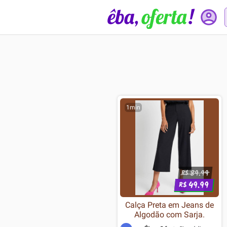
1min
89.99
R$
49.99
R$
Calça Preta em Jeans de
Algodão com Sarja.