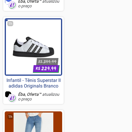
Êba, Oferta™
atualizou
o preço
1h
399.99
R$
229.99
R$
Infantil - Tênis Superstar II
adidas Originals Branco
Êba, Oferta™
atualizou
o preço
1h