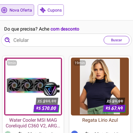
Nova Oferta
Cupons
Do que precisa? Ache
com desconto
Buscar
9min
19min
899.99
89.99
R$
R$
570.00
67.49
R$
R$
Water Cooler MSI MAG
Regata Lírio Azul
Coreliquid C360 V2, ARGB,
360mm, Intel e AMD, Preto -