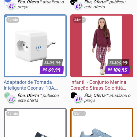
Êba, Oferta™
atualizou o
Êba, Oferta™
publicou
preço
esta oferta
24min
34min
99.99
146.93
R$
R$
69.99
104.95
R$
R$
Adaptador de Tomada
Infantil - Conjunto Menina
Inteligente Geonav, 10A,
Coração Strass Colorittá
Bivolt
Bordô
Êba, Oferta™
publicou
Êba, Oferta™
atualizou o
esta oferta
preço
45min
55min