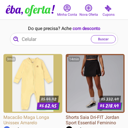
Cupons
Minha Conta
Nova Oferta
Do que precisa? Ache
com desconto
Buscar
3min
14min
99.92
332.49
R$
R$
62.45
218.49
R$
R$
Macacão Maga Longa
Shorts Saia Dri-FIT Jordan
Unissex Amarelo
Sport Essential Feminino