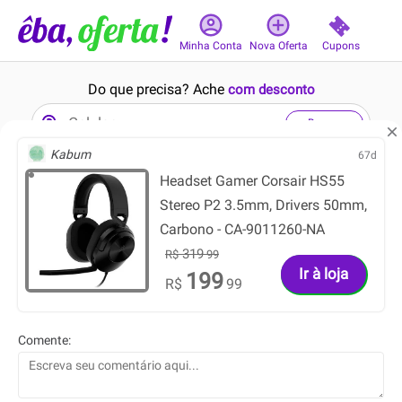
Cupons
Minha Conta
Nova Oferta
Do que precisa? Ache
com desconto
Buscar
Kabum
67d
Headset Gamer Corsair HS55
5min
15min
Stereo P2 3.5mm, Drivers 50mm,
Carbono - CA-9011260-NA
319
R$
99
Ir à loja
199
R$
99
664.99
332.49
R$
R$
531.99
265.99
R$
R$
Comente:
Jaqueta Holanda Dri-FIT
Camiseta Brasil Nike 2026
Nike Energy Masculina
Pré-Jogo Infantil