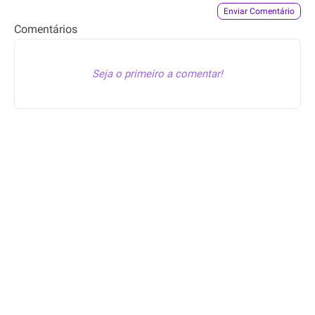
Êba, Oferta™
publicou
Êba, Oferta™
publicou
Enviar Comentário
esta oferta
esta oferta
Comentários
26min
37min
Seja o primeiro a comentar!
109.99
37.99
R$
R$
49.99
19.99
R$
R$
casaco infantil de pelúcia
Blusa de um Ombro Só Rosa
com capuz e orelhas azul
Êba, Oferta™
atualizou o
Êba, Oferta™
publicou
preço
esta oferta
47min
59min