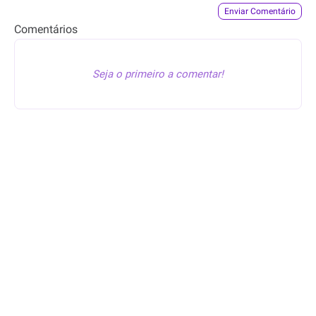
Êba, Oferta™
publicou
Êba, Oferta™
publicou
Enviar Comentário
esta oferta
esta oferta
Comentários
21min
31min
Seja o primeiro a comentar!
24.99
427.49
R$
R$
19.99
341.99
R$
R$
Blusa Lapela Decorativa
Camisa Inglaterra Nike I
Animal Print Plus Size
2026/27 Torcedor Pro
Masculina
Êba, Oferta™
publicou
Êba, Oferta™
publicou
esta oferta
esta oferta
42min
52min