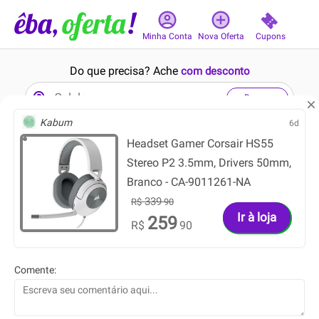
Cupons
Minha Conta
Nova Oferta
Do que precisa? Ache
com desconto
Buscar
Kabum
6d
Headset Gamer Corsair HS55
1min
11min
Stereo P2 3.5mm, Drivers 50mm,
Branco - CA-9011261-NA
339
R$
90
Ir à loja
259
R$
90
189.99
109.99
R$
R$
144.39
59.99
R$
R$
Comente:
Bolsa Transversal Nike
Blazer com Botão Verde
Heritage Unissex