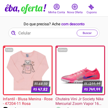
Cupons
Minha Conta
Nova Oferta
Do que precisa? Ache
com desconto
Buscar
1min
10min
68.32
1299.99
R$
R$
47.82
749.99
R$
R$
Infantil - Blusa Menina - Rose
Chuteira Vini Jr Society Nike
- 47204-11 Rosa
Mercurial Zoom Vapor 16