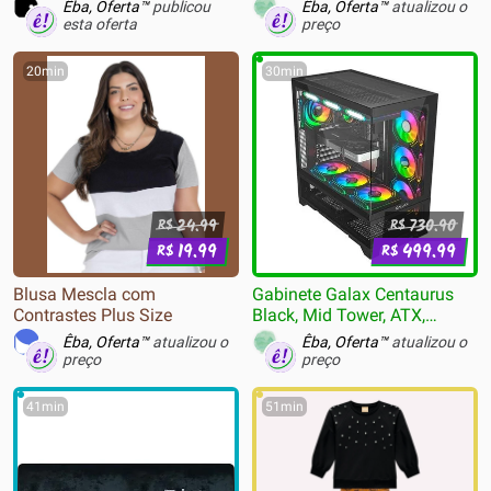
Pro
Êba, Oferta™
publicou
Êba, Oferta™
atualizou o
esta oferta
preço
20min
30min
24.99
730.90
R$
R$
19.99
499.99
R$
R$
Blusa Mescla com
Gabinete Galax Centaurus
Contrastes Plus Size
Black, Mid Tower, ATX,
Frontal de Vidro, Sem FANs,
Êba, Oferta™
atualizou o
Êba, Oferta™
atualizou o
Preto - GLX-CENTAURUS-
preço
preço
2065
41min
51min