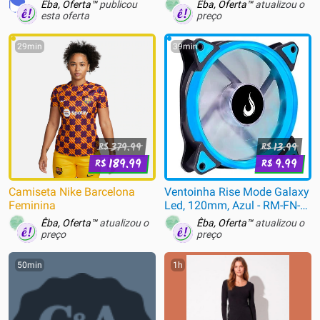
Êba, Oferta™
publicou
Êba, Oferta™
atualizou o
esta oferta
preço
29min
39min
379.99
13.99
R$
R$
189.99
9.99
R$
R$
Camiseta Nike Barcelona
Ventoinha Rise Mode Galaxy
Feminina
Led, 120mm, Azul - RM-FN-
01-BB
Êba, Oferta™
atualizou o
Êba, Oferta™
atualizou o
preço
preço
50min
1h