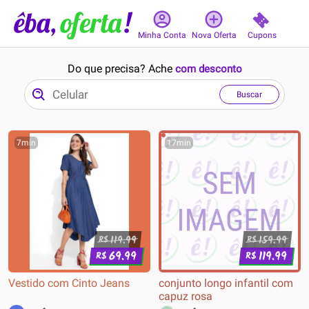
Cupons
Minha Conta
Nova Oferta
Do que precisa? Ache
com desconto
Buscar
7min
17min
119.99
159.99
R$
R$
69.99
119.99
R$
R$
Vestido com Cinto Jeans
conjunto longo infantil com
capuz rosa