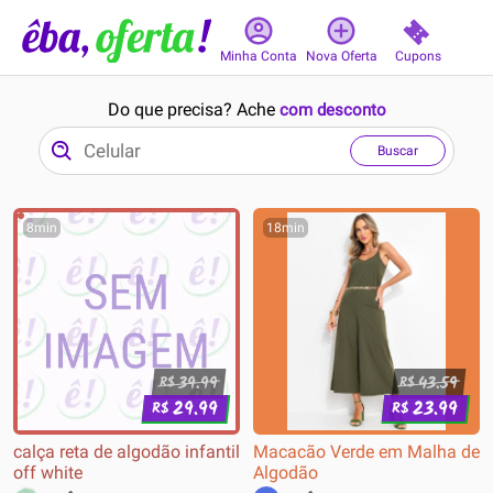
Cupons
Minha Conta
Nova Oferta
Do que precisa? Ache
com desconto
Buscar
8min
18min
39.99
43.59
R$
R$
29.99
23.99
R$
R$
calça reta de algodão infantil
Macacão Verde em Malha de
off white
Algodão