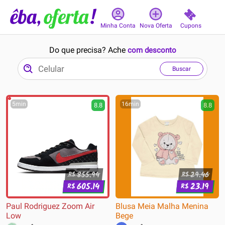
Cupons
Minha Conta
Nova Oferta
Do que precisa? Ache
com desconto
Buscar
5min
16min
8.8
8.8
855.94
29.46
R$
R$
605.14
23.19
R$
R$
Paul Rodriguez Zoom Air
Blusa Meia Malha Menina
Low
Bege