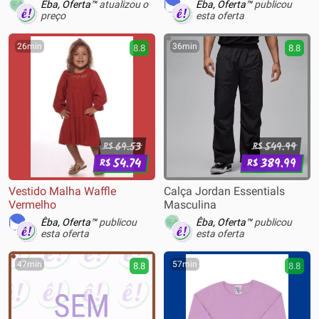
Êba, Oferta™
atualizou o
Êba, Oferta™
publicou
preço
esta oferta
26min
36min
8.8
8.8
69.53
549.99
R$
R$
54.74
389.99
R$
R$
Vestido Malha Waffle
Calça Jordan Essentials
Vermelho
Masculina
Êba, Oferta™
publicou
Êba, Oferta™
publicou
esta oferta
esta oferta
47min
57min
8.8
8.8