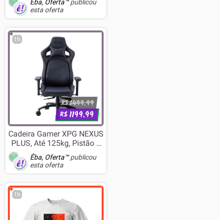
Êba, Oferta™
publicou
21405567
esta oferta
1h
1499.99
R$
1199.99
R$
Cadeira Gamer XPG NEXUS
PLUS, Até 125kg, Pistão a
Gás Classe-4, Ajuste de
Êba, Oferta™
publicou
Altura, Preto - NEXUS PLUS-
esta oferta
BKCWW
1h