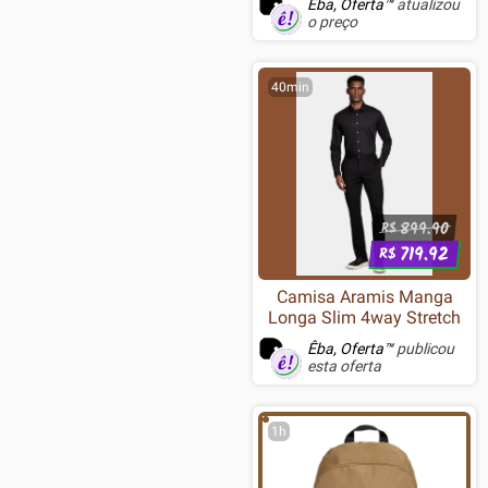
Êba, Oferta™
atualizou
o preço
40min
899.90
R$
719.92
R$
Camisa Aramis Manga
Longa Slim 4way Stretch
Êba, Oferta™
publicou
esta oferta
1h