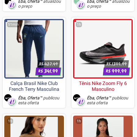
Êba, Oferta™
atualizou
Êba, Oferta™
atualizou
Temperado, Sem FANs,
o preço
o preço
Branco - CC-9011266-WW
51min
1h
427.49
1399.99
R$
R$
341.99
999.99
R$
R$
Calça Brasil Nike Club
Tênis Nike Zoom Fly 6
French Terry Masculina
Masculino
Êba, Oferta™
publicou
Êba, Oferta™
publicou
esta oferta
esta oferta
1h
1h