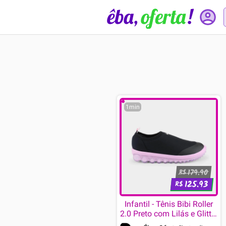
1min
179.90
R$
125.93
R$
Infantil - Tênis Bibi Roller
2.0 Preto com Lilás e Glitter
22