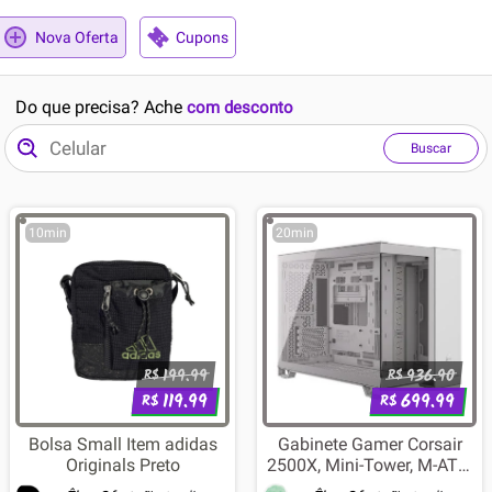
Nova Oferta
Cupons
Do que precisa? Ache
com desconto
Buscar
10min
20min
199.99
936.90
R$
R$
119.99
699.99
R$
R$
Bolsa Small Item adidas
Gabinete Gamer Corsair
Originals Preto
2500X, Mini-Tower, M-ATX,
Frente e Lateral em Vidro