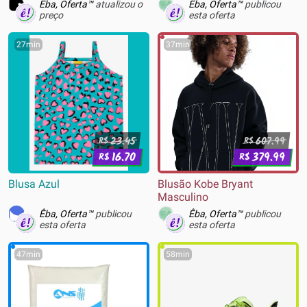
Marrom
Êba, Oferta™
atualizou o
Êba, Oferta™
publicou
preço
esta oferta
27min
37min
23.45
607.99
R$
R$
16.70
379.99
R$
R$
Blusa Azul
Blusão Kobe Bryant
Masculino
Êba, Oferta™
publicou
Êba, Oferta™
publicou
esta oferta
esta oferta
47min
58min