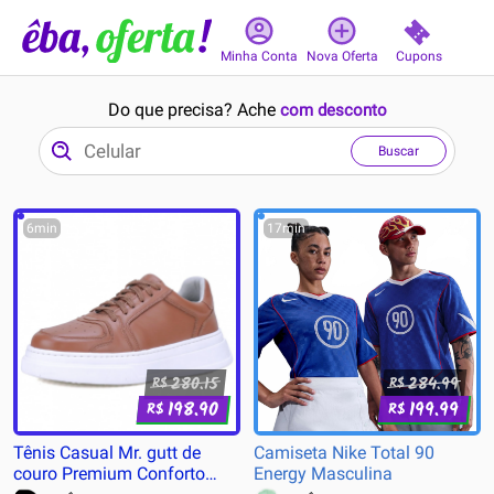
Cupons
Minha Conta
Nova Oferta
Do que precisa? Ache
com desconto
Buscar
6min
17min
280.15
284.99
R$
R$
198.90
199.99
R$
R$
Tênis Casual Mr. gutt de
Camiseta Nike Total 90
couro Premium Conforto
Energy Masculina