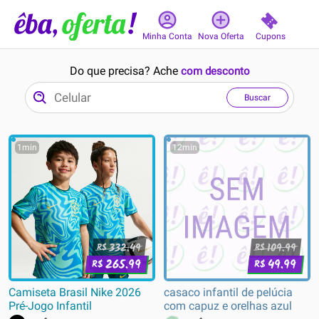
Cupons
Minha Conta
Nova Oferta
Do que precisa? Ache
com desconto
Buscar
1min
12min
332.49
109.99
R$
R$
265.99
49.99
R$
R$
Camiseta Brasil Nike 2026
casaco infantil de pelúcia
Pré-Jogo Infantil
com capuz e orelhas azul