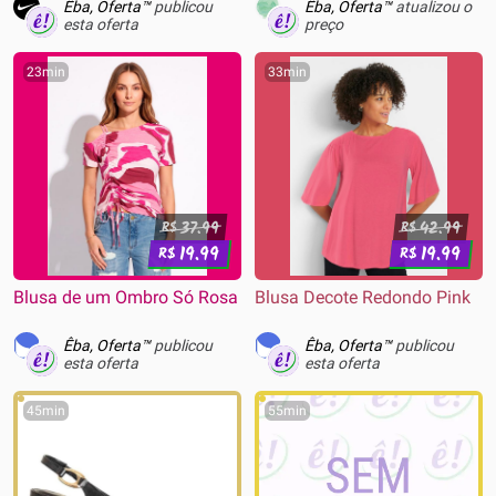
Êba, Oferta™
publicou
Êba, Oferta™
atualizou o
esta oferta
preço
23min
33min
37.99
42.99
R$
R$
19.99
19.99
R$
R$
Blusa de um Ombro Só Rosa
Blusa Decote Redondo Pink
Êba, Oferta™
publicou
Êba, Oferta™
publicou
esta oferta
esta oferta
45min
55min