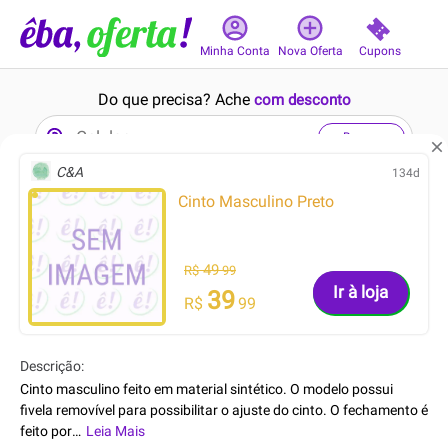
Cupons
Minha Conta
Nova Oferta
Do que precisa? Ache
com desconto
Buscar
C&A
134d
Cinto Masculino Preto
1min
9min
8.8
8.8
49
R$
99
Ir à loja
39
R$
99
26.99
379.99
R$
R$
Descrição:
21.22
294.99
R$
R$
Cinto masculino feito em material sintético. O modelo possui
Bermuda Azul
Camiseta Nike PSG
fivela removível para possibilitar o ajuste do cinto. O fechamento é
Academy Pro IV Masculina
feito por
…
Leia Mais
fivela. Largura do Cinto: 3,5 cm Modelo Veste: Único Altura: