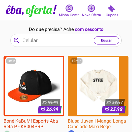
Cupons
Minha Conta
Nova Oferta
Do que precisa? Ache
com desconto
Buscar
1min
12min
49.99
38.97
R$
R$
26.99
25.98
R$
R$
Boné KaBuM! Esports Aba
Blusa Juvenil Manga Longa
Reta P - KB004PRP
Canelado Maxi Bege