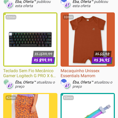
Êba, Oferta™
publicou
Êba, Oferta™
publicou
esta oferta
esta oferta
22min
32min
1599.99
55.92
R$
R$
899.99
34.95
R$
R$
Teclado Sem Fio Mecânico
Macaquinho Unissex
Gamer Logitech G PRO X 60
Essentials Marrom
Lightspeed, RGB, Bluetooth,
Êba, Oferta™
atualizou o
Êba, Oferta™
atualizou o
Compatível com Windows,
preço
preço
Preto - 920-011902
42min
43min