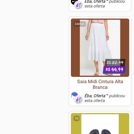
Êba, Oferta™
publicou
esta oferta
34min
82.99
R$
44.99
R$
Saia Midi Cintura Alta
Branca
Êba, Oferta™
publicou
esta oferta
1h