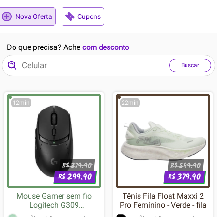
Nova Oferta
Cupons
Do que precisa? Ache
com desconto
Buscar
12min
22min
379.90
599.90
R$
R$
299.90
379.90
R$
R$
Mouse Gamer sem fio
Tênis Fila Float Maxxi 2
Logitech G309
Pro Feminino - Verde - fila
LIGHTSPEED com