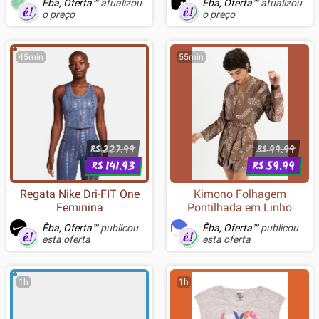
Êba, Oferta™
atualizou
Êba, Oferta™
atualizou
Switches LIGHTFORCE,
o preço
o preço
Sensor HERO 25K, 6 botões
programáveis, Preto - 910-
007198
45min
55min
227.99
99.99
R$
R$
141.93
59.99
R$
R$
Regata Nike Dri-FIT One
Kimono Folhagem
Feminina
Pontilhada em Linho
Êba, Oferta™
publicou
Êba, Oferta™
publicou
esta oferta
esta oferta
1h
1h