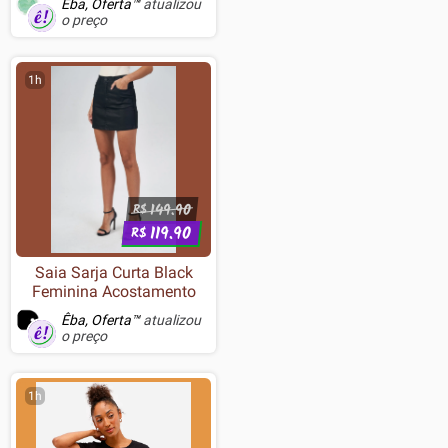
Êba, Oferta™
atualizou
o preço
1h
149.90
R$
119.90
R$
Saia Sarja Curta Black
Feminina Acostamento
Êba, Oferta™
atualizou
o preço
1h