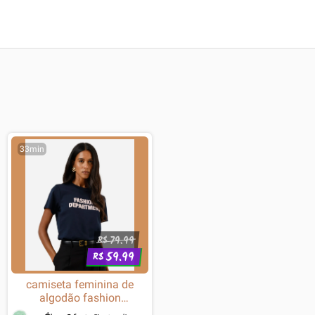
33min
79.99
R$
59.99
R$
camiseta feminina de
algodão fashion
department azul