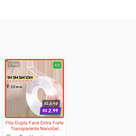
37min
8.8
3.98
R$
2.99
R$
Fita Dupla Face Extra Forte
Transparente NanoGel
Silicone Mágica Adesiva