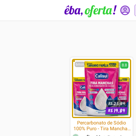
6min
8.8
25.89
R$
19.89
R$
Percarbonato de Sódio
100% Puro - Tira Manchas
Premium Roupas Brancas