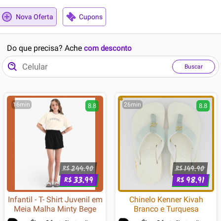
Nova Oferta
Cupons
Do que precisa? Ache
com desconto
Buscar
16min
26min
8.8
8.8
244.90
149.90
R$
R$
33.99
98.91
R$
R$
Infantil - T- Shirt Juvenil em
Chinelo Kenner Kivah
Meia Malha Minty Bege
Branco e Turquesa