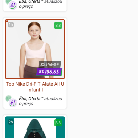
Êba, Oferta™
atualizou
Cola na Parede Móvel
o preço
Porta
1h
8.8
146.29
R$
106.65
R$
Top Nike Dri-FIT Alate All U
Infantil
Êba, Oferta™
atualizou
o preço
2h
8.8