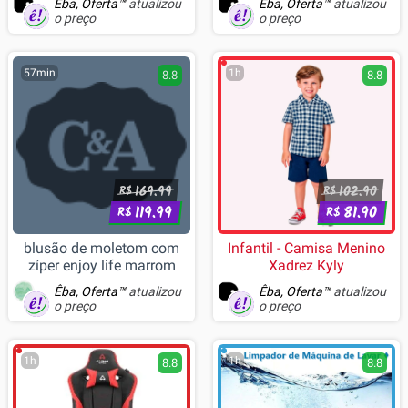
Êba, Oferta™
atualizou
Êba, Oferta™
atualizou
o preço
o preço
57min
1h
8.8
8.8
169.99
102.90
R$
R$
119.99
81.90
R$
R$
blusão de moletom com
Infantil - Camisa Menino
zíper enjoy life marrom
Xadrez Kyly
Êba, Oferta™
atualizou
Êba, Oferta™
atualizou
o preço
o preço
1h
1h
8.8
8.8