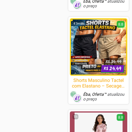
Êba, Oferta™
atualizou
e Coloridas
o preço
47min
8.8
34.99
R$
24.49
R$
Shorts Masculino Tactel
com Elastano – Secagem
Rápida, Confortável, Leve,
Êba, Oferta™
atualizou
Praia e Dia a Dia (Preto e
o preço
Bege)
1h
8.8