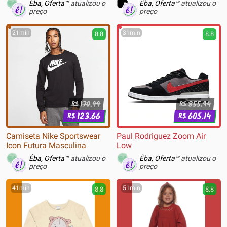
Preto - 24722
Êba, Oferta™
atualizou o
Êba, Oferta™
atualizou o
preço
preço
21min
31min
8.8
8.8
170.99
855.94
R$
R$
123.66
605.14
R$
R$
Camiseta Nike Sportswear
Paul Rodriguez Zoom Air
Icon Futura Masculina
Low
Êba, Oferta™
atualizou o
Êba, Oferta™
atualizou o
preço
preço
41min
51min
8.8
8.8