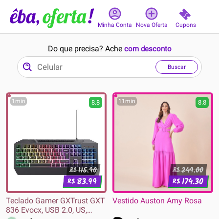
Cupons
Minha Conta
Nova Oferta
Do que precisa? Ache
com desconto
Buscar
1min
11min
8.8
8.8
115.90
249.00
R$
R$
83.99
174.30
R$
R$
Teclado Gamer GXTrust GXT
Vestido Auston Amy Rosa
836 Evocx, USB 2.0, US,