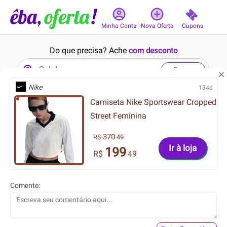
Cupons
Minha Conta
Nova Oferta
Do que precisa? Ache
com desconto
Buscar
Nike
134d
Camiseta Nike Sportswear Cropped
1min
8min
Street Feminina
370
R$
49
Ir à loja
199
R$
49
399.99
228.93
R$
R$
Comente:
299.99
160.25
R$
R$
Camisa Nike Sportswear
Infantil - Conjunto Marinho
Street Oversized Feminina
Pulla Bulla Menino - 55182-