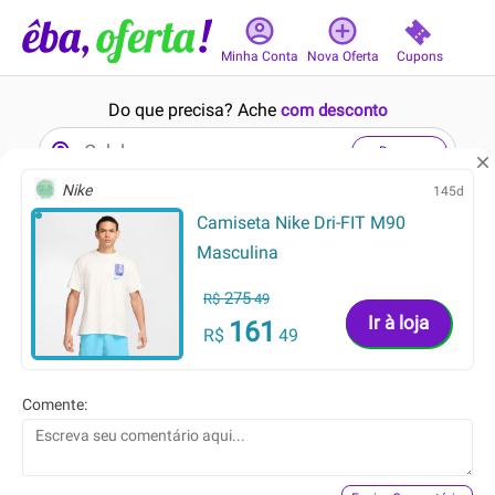
Cupons
Minha Conta
Nova Oferta
Do que precisa? Ache
com desconto
Buscar
Nike
145d
Camiseta Nike Dri-FIT M90
6min
17min
Masculina
275
R$
49
Ir à loja
161
R$
49
21.49
99.90
R$
R$
Comente:
16.49
79.90
R$
R$
Camisola Cinza de Alcinha
Caixa de Som Gamer 2.1
Rise Mode Nebula Sound 01,