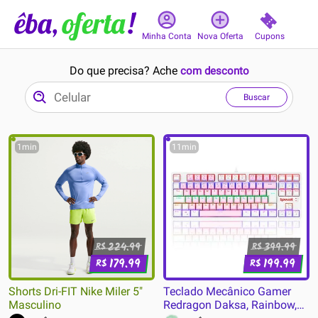
Cupons
Minha Conta
Nova Oferta
Do que precisa? Ache
com desconto
Buscar
1min
11min
224.99
399.99
R$
R$
179.99
199.99
R$
R$
Shorts Dri-FIT Nike Miler 5"
Teclado Mecânico Gamer
Masculino
Redragon Daksa, Rainbow,