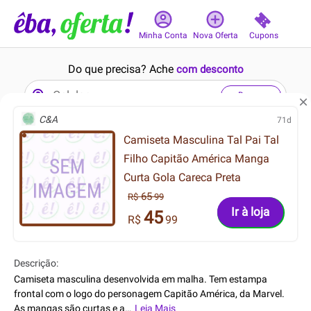
Cupons
Minha Conta
Nova Oferta
Do que precisa? Ache
com desconto
Buscar
C&A
71d
Camiseta Masculina Tal Pai Tal
3min
13min
Filho Capitão América Manga
Curta Gola Careca Preta
65
R$
99
Ir à loja
45
R$
99
109.99
159.90
R$
R$
79.99
125.91
R$
R$
Descrição:
Camiseta masculina desenvolvida em malha. Tem estampa
Kit com 3 Ventoinhas Husky
Chinelo Kenner Orak Branco
frontal com o logo do personagem Capitão América, da Marvel.
Arctic Breeze, 120mm,
e Preto
As mangas são curtas e a
…
Leia Mais
gola é car