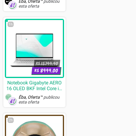
Êba, Oferta™
publicou
esta oferta
1h
15799.90
R$
8999.00
R$
Notebook Gigabyte AERO
16 OLED BKF Intel Core i7-
13700H, 16GB RAM,
Êba, Oferta™
publicou
GeForce RTX 4060, 1TB
esta oferta
SSD, 16", W11 Home, Cinza
- AERO 16 OLED BKF-
73BR994SH
2h