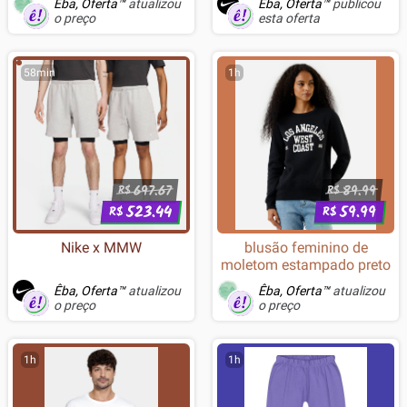
Êba, Oferta™
atualizou
Êba, Oferta™
publicou
o preço
esta oferta
58min
1h
697.67
89.99
R$
R$
523.44
59.99
R$
R$
Nike x MMW
blusão feminino de
moletom estampado preto
Êba, Oferta™
atualizou
Êba, Oferta™
atualizou
o preço
o preço
1h
1h