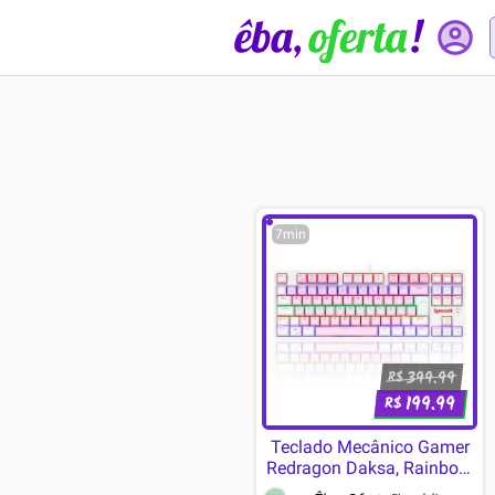
7min
399.99
R$
199.99
R$
Teclado Mecânico Gamer
Redragon Daksa, Rainbow,
Switch Blue, ABNT2, Rosa e