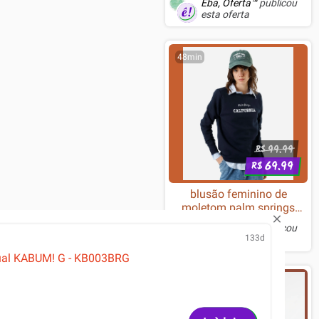
Êba, Oferta™
publicou
Branco - K576PW-R (PT-
esta oferta
BLUE)
48min
99.99
R$
69.99
R$
blusão feminino de
moletom palm springs
califórnia azul
Êba, Oferta™
publicou
133d
esta oferta
ual KABUM! G - KB003BRG
1h