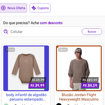
Nova Oferta
Cupons
Do que precisa? Ache
com desconto
Buscar
17min
28min
49.99
389.49
R$
R$
39.99
311.59
R$
R$
body infantil de algodão
Blusão Jordan Flight
peruano estampado
Heavyweight Masculino
manga longa marrom