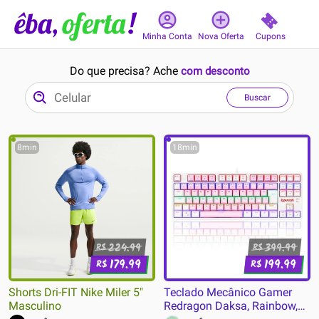
Cupons
Minha Conta
Nova Oferta
Do que precisa? Ache
com desconto
Buscar
8min
18min
224.99
399.99
R$
R$
179.99
199.99
R$
R$
Shorts Dri-FIT Nike Miler 5"
Teclado Mecânico Gamer
Masculino
Redragon Daksa, Rainbow,