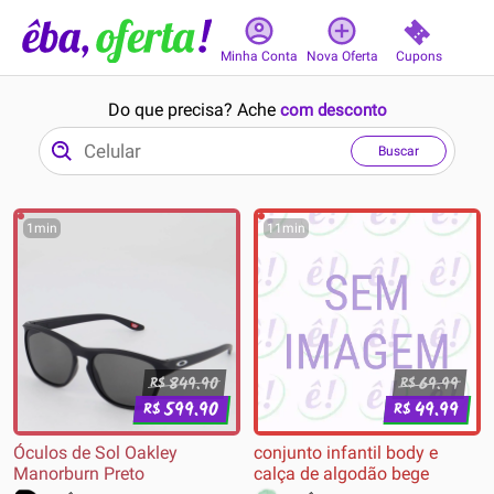
Cupons
Minha Conta
Nova Oferta
Do que precisa? Ache
com desconto
Buscar
1min
11min
849.90
69.99
R$
R$
599.90
49.99
R$
R$
Óculos de Sol Oakley
conjunto infantil body e
Manorburn Preto
calça de algodão bege