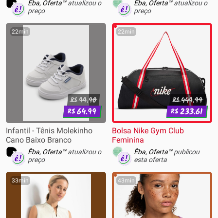
Êba, Oferta™
atualizou o
Êba, Oferta™
atualizou o
preço
preço
22min
22min
99.90
449.99
R$
R$
64.99
233.61
R$
R$
Infantil - Tênis Molekinho
Bolsa Nike Gym Club
Cano Baixo Branco
Feminina
Êba, Oferta™
atualizou o
Êba, Oferta™
publicou
preço
esta oferta
33min
43min