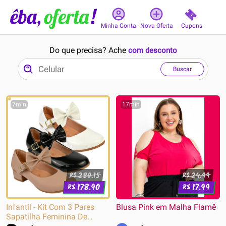
Cupons
Minha Conta
Nova Oferta
Do que precisa? Ache
com desconto
Buscar
7min
17min
280.15
24.99
R$
R$
178.90
17.99
R$
R$
Infantil - Kit Com 3 Pares
Blusa Pink em Malha Flamê
Sapatilha Feminina De