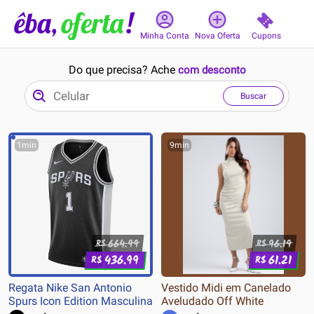
Cupons
Minha Conta
Nova Oferta
Do que precisa? Ache
com desconto
Buscar
1min
9min
664.99
96.19
R$
R$
436.99
61.21
R$
R$
Regata Nike San Antonio
Vestido Midi em Canelado
Spurs Icon Edition Masculina
Aveludado Off White