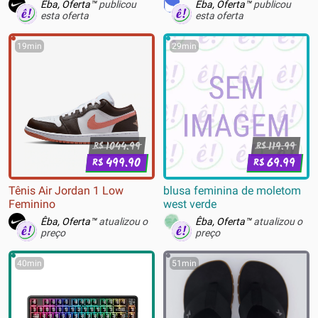
Êba, Oferta™
publicou
Êba, Oferta™
publicou
esta oferta
esta oferta
19min
29min
1044.99
119.99
R$
R$
499.90
69.99
R$
R$
Tênis Air Jordan 1 Low
blusa feminina de moletom
Feminino
west verde
Êba, Oferta™
atualizou o
Êba, Oferta™
atualizou o
preço
preço
40min
51min