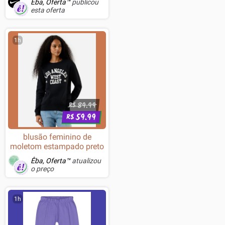
Êba, Oferta™
publicou
esta oferta
1h
89.99
R$
59.99
R$
blusão feminino de
moletom estampado preto
Êba, Oferta™
atualizou
o preço
1h