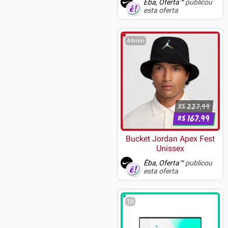
Êba, Oferta™
publicou
esta oferta
44min
227.99
R$
167.99
R$
Bucket Jordan Apex Fest
Unissex
Êba, Oferta™
publicou
esta oferta
1h