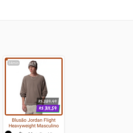
34min
389.49
R$
311.59
R$
Blusão Jordan Flight
Heavyweight Masculino