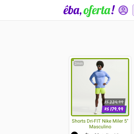
2min
224.99
R$
179.99
R$
Shorts Dri-FIT Nike Miler 5"
Masculino