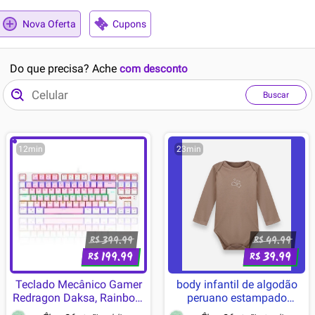
Nova Oferta
Cupons
Do que precisa? Ache
com desconto
Buscar
12min
23min
399.99
49.99
R$
R$
199.99
39.99
R$
R$
Teclado Mecânico Gamer
body infantil de algodão
Redragon Daksa, Rainbow,
peruano estampado
Switch Blue, ABNT2, Rosa e
manga longa marrom