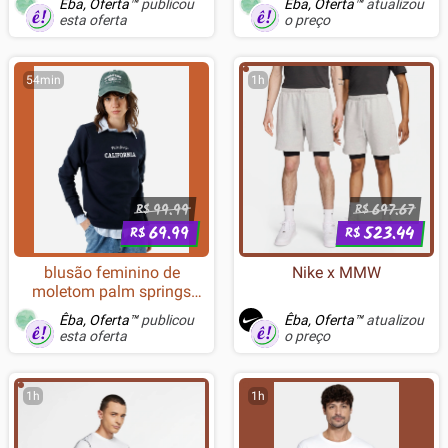
Êba, Oferta™
publicou
Êba, Oferta™
atualizou
Branco - K576PW-R (PT-
esta oferta
o preço
BLUE)
54min
1h
99.99
697.67
R$
R$
69.99
523.44
R$
R$
blusão feminino de
Nike x MMW
moletom palm springs
califórnia azul
Êba, Oferta™
publicou
Êba, Oferta™
atualizou
esta oferta
o preço
1h
1h