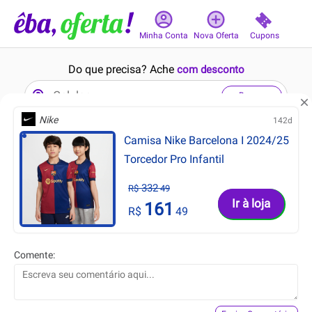
Cupons
Minha Conta
Nova Oferta
Do que precisa? Ache
com desconto
Buscar
Nike
142d
Camisa Nike Barcelona I 2024/25
1min
11min
8.8
8.8
Torcedor Pro Infantil
332
R$
49
Ir à loja
161
R$
49
169.99
102.90
R$
R$
Comente:
119.99
81.90
R$
R$
blusão de moletom com
Infantil - Camisa Menino
zíper enjoy life marrom
Xadrez Kyly