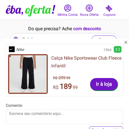
Cupons
Minha Conta
Nova Oferta
Do que precisa? Ache
com desconto
Buscar
Nike
3.3
156d
Calça Nike Sportswear Club Fleece
7min
17min
Infantil
299
R$
99
Ir à loja
189
R$
99
15799.90
99.99
R$
R$
Comente:
8999.00
79.99
R$
R$
Notebook Gigabyte AERO 16
Camisa Nike Dri-FIT
OLED BKF Intel Core i7-
Uniformes