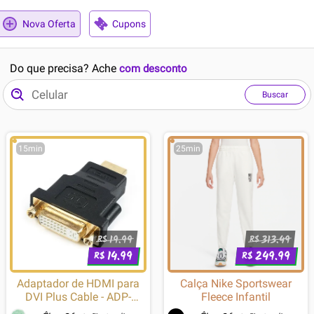
Nova Oferta
Cupons
Do que precisa? Ache
com desconto
Buscar
15min
25min
19.99
313.49
R$
R$
14.99
249.99
R$
R$
Adaptador de HDMI para
Calça Nike Sportswear
DVI Plus Cable - ADP-
Fleece Infantil
HDMIDVI10BK