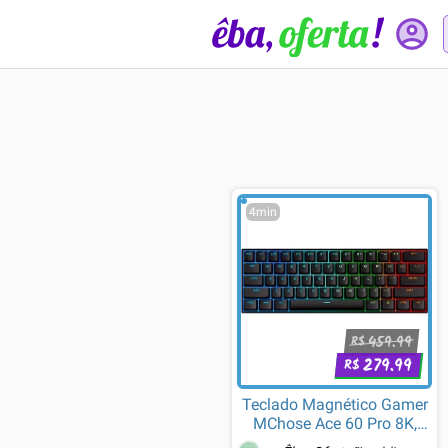
4min
459.99
R$
279.99
R$
Teclado Magnético Gamer
MChose Ace 60 Pro 8K,
RGB, Switch KTEK