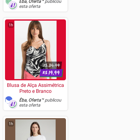
Êba, Oferta™
publicou
ABNT, Branco - K500-
esta oferta
B61BBR
1h
34.99
R$
19.99
R$
Blusa de Alça Assimétrica
Preto e Branco
Êba, Oferta™
publicou
esta oferta
1h