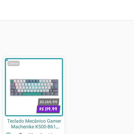
35min
149.99
R$
119.99
R$
Teclado Mecânico Gamer
Machenike K500-B61,
Switch Huano Brown,