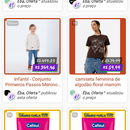
Êba, Oferta™
atualizou
Êba, Oferta™
atualizou
o preço
o preço
55min
1h
499.23
79.99
R$
R$
349.46
59.99
R$
R$
Infantil - Conjunto
camiseta feminina de
Primeiros Passos Menino -
algodão floral marrom
Bege - 52787-1271
Êba, Oferta™
publicou
Êba, Oferta™
atualizou
esta oferta
o preço
1h
1h