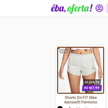
7min
549.99
R$
417.99
R$
Shorts Dri-FIT Nike
Aeroswift Feminino