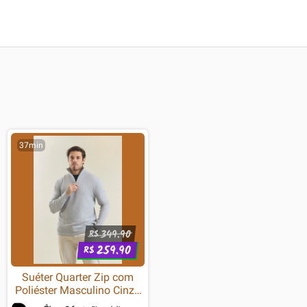
37min
349.90
R$
259.90
R$
Suéter Quarter Zip com
Poliéster Masculino Cinza
Dialogo