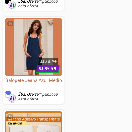
Êba, Oferta™
publicou
esta oferta
1h
68.99
R$
39.99
R$
Salopete Jeans Azul Médio
Êba, Oferta™
publicou
esta oferta
2h