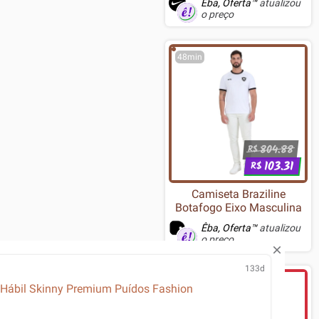
Êba, Oferta™
atualizou
o preço
48min
804.88
R$
103.31
R$
Camiseta Braziline
Botafogo Eixo Masculina
Êba, Oferta™
atualizou
o preço
133d
1h
Hábil Skinny Premium Puídos Fashion