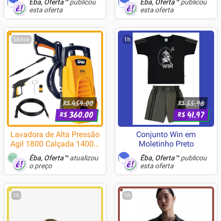
Êba, Oferta™
publicou
Êba, Oferta™
publicou
esta oferta
esta oferta
58min
1h
459.00
55.96
R$
R$
360.00
41.97
R$
R$
Lavadora de Alta Pressão
Conjunto Win em
Agil 1800 Calçada 1400w
Moletinho Preto
1300psi Wap
Êba, Oferta™
atualizou
Êba, Oferta™
publicou
o preço
esta oferta
1h
1h