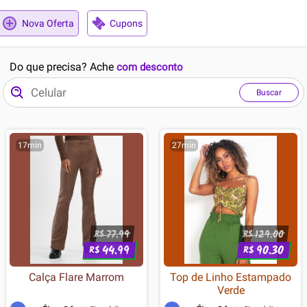
Nova Oferta
Cupons
Do que precisa? Ache
com desconto
Buscar
17min
27min
77.99
129.00
R$
R$
44.99
90.30
R$
R$
Calça Flare Marrom
Top de Linho Estampado
Verde