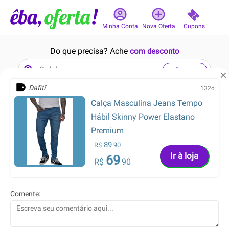
Cupons
Minha Conta
Nova Oferta
Do que precisa? Ache
com desconto
Buscar
Dafiti
132d
Calça Masculina Jeans Tempo
6min
16min
8.8
8.8
Hábil Skinny Power Elastano
Premium
89
R$
90
Ir à loja
69
R$
90
139.93
370.49
R$
R$
18.90
268.70
R$
R$
Comente:
Infantil - Camiseta
Regata Nike Dri-Fit ADV
Masculina Algodão Básico
AeroSwift Feminina