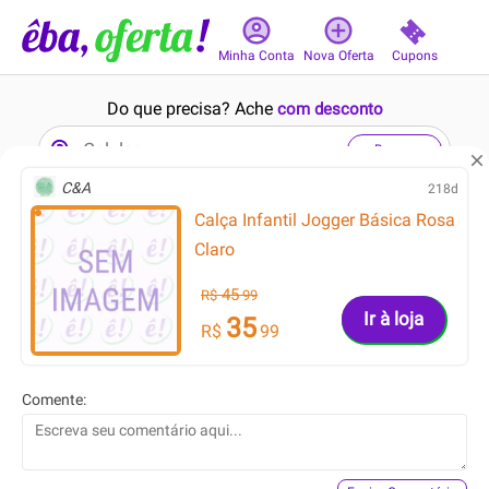
Cupons
Minha Conta
Nova Oferta
Do que precisa? Ache
com desconto
Buscar
C&A
218d
Calça Infantil Jogger Básica Rosa
4min
14min
8.8
8.8
Claro
45
R$
99
Ir à loja
35
R$
99
153.42
499.99
R$
R$
Comente:
114.94
319.99
R$
R$
Camiseta Nike Circa
Tênis Fila Racer Fastpace
Masculina
Masculino Incolor