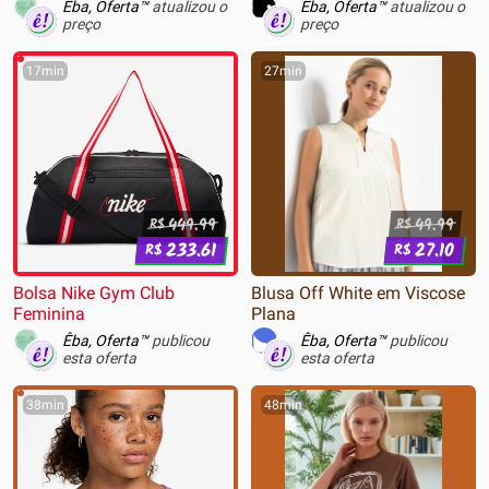
Êba, Oferta™
atualizou o
Êba, Oferta™
atualizou o
preço
preço
17min
27min
449.99
49.99
R$
R$
233.61
27.10
R$
R$
Bolsa Nike Gym Club
Blusa Off White em Viscose
Feminina
Plana
Êba, Oferta™
publicou
Êba, Oferta™
publicou
esta oferta
esta oferta
38min
48min