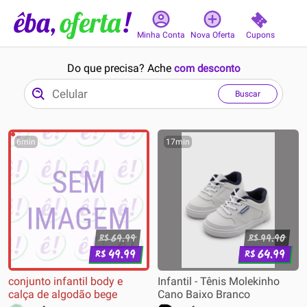
Cupons
Minha Conta
Nova Oferta
Do que precisa? Ache
com desconto
Buscar
6min
17min
69.99
99.90
R$
R$
49.99
64.99
R$
R$
conjunto infantil body e
Infantil - Tênis Molekinho
calça de algodão bege
Cano Baixo Branco