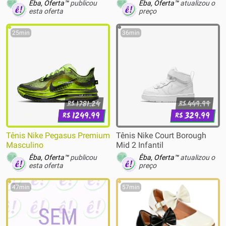
Manchas Desinfeta e Clareia
Êba, Oferta™
publicou
Êba, Oferta™
atualizou o
Roupas Brancas
esta oferta
preço
25min
36min
1781.24
449.99
R$
R$
1249.99
329.99
R$
R$
Tênis Nike Pegasus Premium
Tênis Nike Court Borough
Masculino
Mid 2 Infantil
Êba, Oferta™
publicou
Êba, Oferta™
atualizou o
esta oferta
preço
47min
57min