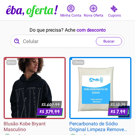
Cupons
Minha Conta
Nova Oferta
Do que precisa? Ache
com desconto
Buscar
5min
15min
607.99
10.79
R$
R$
379.99
7.99
R$
R$
Blusão Kobe Bryant
Percarbonato de Sódio
Masculino
Original Limpeza Remove