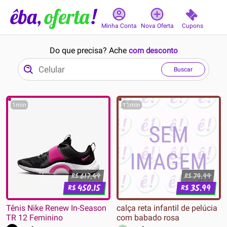
Cupons
Minha Conta
Nova Oferta
Do que precisa? Ache
com desconto
Buscar
1min
11min
617.49
79.99
R$
R$
450.15
35.99
R$
R$
Tênis Nike Renew In-Season
calça reta infantil de pelúcia
TR 12 Feminino
com babado rosa