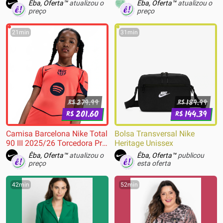
Êba, Oferta™
atualizou o
Êba, Oferta™
atualizou o
preço
preço
21min
31min
279.99
189.99
R$
R$
201.60
144.39
R$
R$
Camisa Barcelona Nike Total
Bolsa Transversal Nike
90 III 2025/26 Torcedora Pro
Heritage Unissex
Infantil
Êba, Oferta™
atualizou o
Êba, Oferta™
publicou
preço
esta oferta
42min
52min