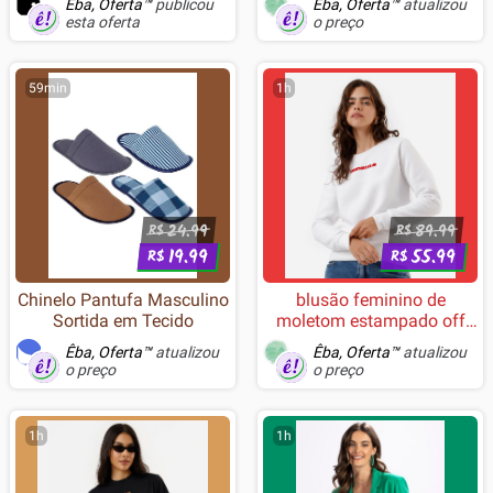
Êba, Oferta™
publicou
Êba, Oferta™
atualizou
esta oferta
o preço
59min
1h
24.99
89.99
R$
R$
19.99
55.99
R$
R$
Chinelo Pantufa Masculino
blusão feminino de
Sortida em Tecido
moletom estampado off
white
Êba, Oferta™
atualizou
Êba, Oferta™
atualizou
o preço
o preço
1h
1h