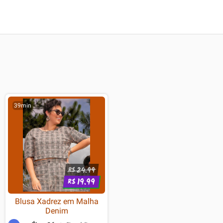
39min
24.99
R$
19.99
R$
Blusa Xadrez em Malha
Denim