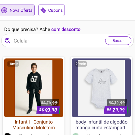
Nova Oferta
Cupons
Do que precisa? Ache
com desconto
Buscar
18min
29min
54.90
39.99
R$
R$
43.90
29.99
R$
R$
Infantil - Conjunto
body infantil de algodão
Masculino Moletom
manga curta estampado
Peluciado Six Seven - Preto
cinza