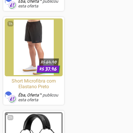
Êba, Oferta™
publicou
esta oferta
1h
64.90
R$
37.96
R$
Short Microfibra com
Elastano Preto
Êba, Oferta™
publicou
esta oferta
2h