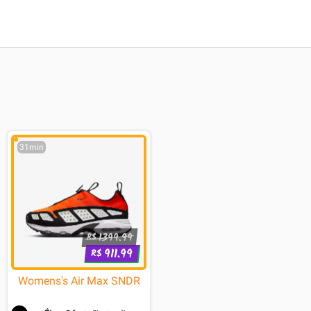
31min
1399.99
R$
911.99
R$
Womens's Air Max SNDR