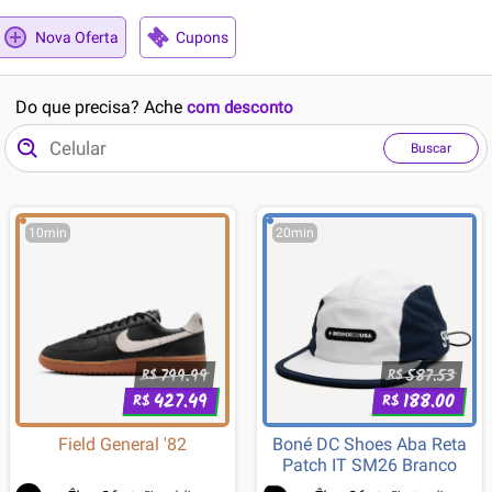
Nova Oferta
Cupons
Do que precisa? Ache
com desconto
Buscar
10min
20min
799.99
587.53
R$
R$
427.49
188.00
R$
R$
Field General '82
Boné DC Shoes Aba Reta
Patch IT SM26 Branco