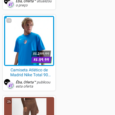
Êba, Oferta™
atualizou
o preço
1h
299.99
R$
119.99
R$
Camiseta Atlético de
Madrid Nike Total 90
Masculina
Êba, Oferta™
publicou
esta oferta
2h