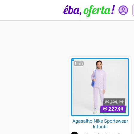
1min
399.99
R$
227.99
R$
Agasalho Nike Sportswear
Infantil