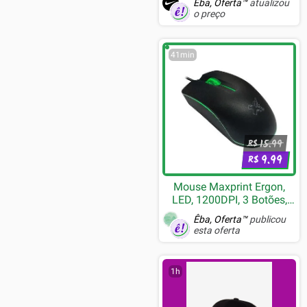
Êba, Oferta™
atualizou
o preço
41min
15.99
R$
9.99
R$
Mouse Maxprint Ergon,
LED, 1200DPI, 3 Botões,
USB, Preto - 60000138
Êba, Oferta™
publicou
esta oferta
1h