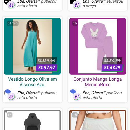
Êba, Oferta™
publicou
Êba, Oferta™
atualizou
esta oferta
o preço
51min
1h
129.96
86.89
R$
R$
97.47
63.19
R$
R$
Vestido Longo Oliva em
Conjunto Manga Longa
Viscose Azul
MeninaRoxo
Êba, Oferta™
publicou
Êba, Oferta™
publicou
esta oferta
esta oferta
1h
1h