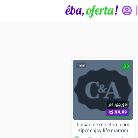
1min
8.8
169.99
R$
119.99
R$
blusão de moletom com
zíper enjoy life marrom