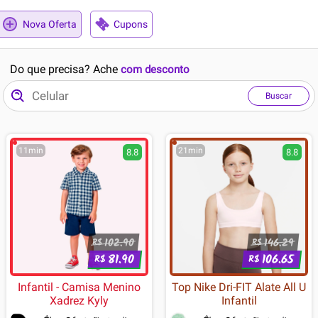
Nova Oferta
Cupons
Do que precisa? Ache
com desconto
Buscar
11min
21min
8.8
8.8
102.90
146.29
R$
R$
81.90
106.65
R$
R$
Infantil - Camisa Menino
Top Nike Dri-FIT Alate All U
Xadrez Kyly
Infantil