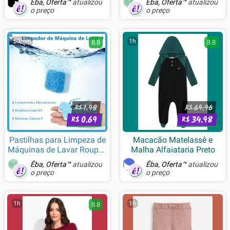
Êba, Oferta™
atualizou
Êba, Oferta™
atualizou
o preço
o preço
53min
1h
8.8
8.8
1.98
69.96
R$
R$
0.69
34.98
R$
R$
Pastilhas para Limpeza de
Macacão Matelassê e
Máquinas de Lavar Roupas
Malha Alfaiataria Preto
Efervescentes
Êba, Oferta™
atualizou
Êba, Oferta™
atualizou
Multifuncional Máquinas
o preço
o preço
de Lavar
1h
1h
8.8