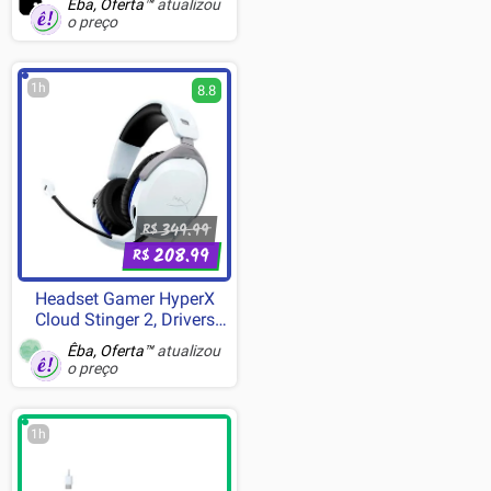
Êba, Oferta™
atualizou
o preço
1h
8.8
349.99
R$
208.99
R$
Headset Gamer HyperX
Cloud Stinger 2, Drivers
50mm, Branco, Playstation
Êba, Oferta™
atualizou
- 75X29AA
o preço
1h