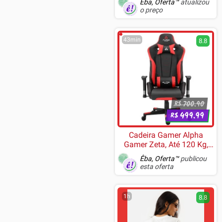
Êba, Oferta™
atualizou
o preço
43min
8.8
700.90
R$
499.99
R$
Cadeira Gamer Alpha
Gamer Zeta, Até 120 Kg,
Preto e Vermelho - AGZETA-
Êba, Oferta™
publicou
BK-R
esta oferta
1h
8.8