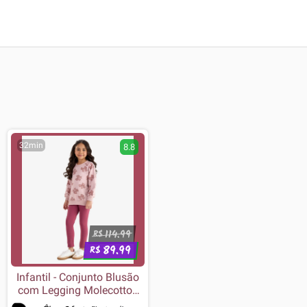
32min
8.8
114.99
R$
89.99
R$
Infantil - Conjunto Blusão
com Legging Molecotton
Rovi Rosa