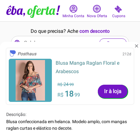
Cupons
Minha Conta
Nova Oferta
Do que precisa? Ache
com desconto
Buscar
Posthaus
212d
Blusa Manga Raglan Floral e
1min
8min
Arabescos
24
R$
99
Ir à loja
18
R$
99
1599.99
55.92
R$
R$
Descrição:
899.99
34.95
R$
R$
Blusa confeccionada em helanca. Modelo amplo, com mangas
Teclado Sem Fio Mecânico
Macaquinho Unissex
raglan curtas e elástico no decote.
Gamer Logitech G PRO X 60
Essentials Marrom