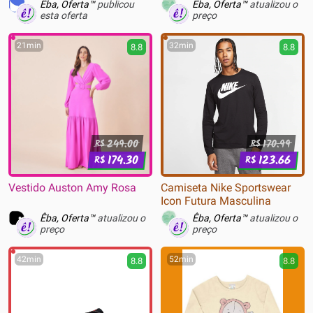
Preto - 24722
Êba, Oferta™
publicou
Êba, Oferta™
atualizou o
esta oferta
preço
21min
32min
8.8
8.8
249.00
170.99
R$
R$
174.30
123.66
R$
R$
Vestido Auston Amy Rosa
Camiseta Nike Sportswear
Icon Futura Masculina
Êba, Oferta™
atualizou o
Êba, Oferta™
atualizou o
preço
preço
42min
52min
8.8
8.8