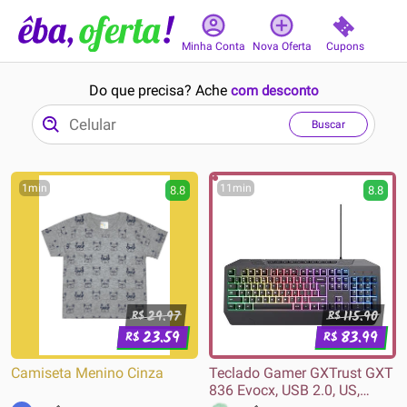
Cupons
Minha Conta
Nova Oferta
Do que precisa? Ache
com desconto
Buscar
1min
11min
8.8
8.8
29.97
115.90
R$
R$
23.59
83.99
R$
R$
Camiseta Menino Cinza
Teclado Gamer GXTrust GXT
836 Evocx, USB 2.0, US,