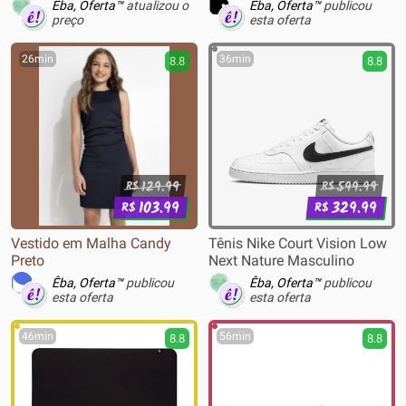
Branco - 11183711
Lateral Bicolor FT1146CA
Êba, Oferta™
atualizou o
Êba, Oferta™
publicou
preço
esta oferta
26min
36min
8.8
8.8
129.99
599.99
R$
R$
103.99
329.99
R$
R$
Vestido em Malha Candy
Tênis Nike Court Vision Low
Preto
Next Nature Masculino
Êba, Oferta™
publicou
Êba, Oferta™
publicou
esta oferta
esta oferta
46min
56min
8.8
8.8