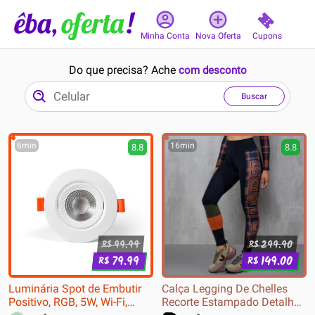
Cupons
Minha Conta
Nova Oferta
Do que precisa? Ache
com desconto
Buscar
6min
16min
8.8
8.8
99.99
299.90
R$
R$
79.99
149.00
R$
R$
Luminária Spot de Embutir
Calça Legging De Chelles
Positivo, RGB, 5W, Wi-Fi,
Recorte Estampado Detalhe