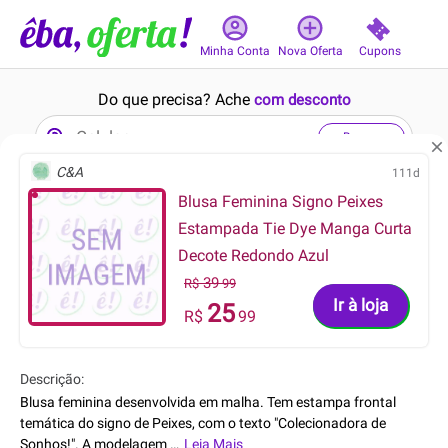
Cupons
Minha Conta
Nova Oferta
Do que precisa? Ache
com desconto
Buscar
C&A
111d
Blusa Feminina Signo Peixes
7min
17min
Estampada Tie Dye Manga Curta
Decote Redondo Azul
39
R$
99
Ir à loja
25
R$
99
19.99
69.99
R$
R$
15.99
44.99
R$
R$
Descrição:
Blusa feminina desenvolvida em malha. Tem estampa frontal
Blusa Branca com Decote
Vestido de Festa Preto e
temática do signo de Peixes, com o texto "Colecionadora de
Assimétrico Plus Size
Vermelho
Sonhos!". A modelagem
…
Leia Mais
é soltinha