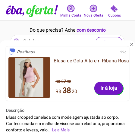
Cupons
Minha Conta
Nova Oferta
Do que precisa? Ache
com desconto
Buscar
Posthaus
29d
Blusa de Gola Alta em Ribana Rosa
1min
10min
67
R$
92
Ir à loja
38
R$
20
62.99
299.99
R$
R$
Descrição:
49.49
239.99
R$
R$
Blusa cropped canelada com modelagem ajustada ao corpo.
Stick Pele Cor 16 12g
Infantil - Camiseta adidas
Confeccionada em malha de viscose com elastano, proporciona
Originals Chapeleiro Maluco
conforto e leveza, valo
…
Leia Mais
rizando a silhueta. O design sem mangas adici