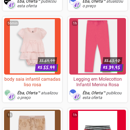
Êba, Oferta™
publicou
Êba, Oferta™
atualizou
esta oferta
o preço
56min
1h
69.99
63.92
R$
R$
55.99
39.95
R$
R$
body saia infantil camadas
Legging em Molecotton
liso rosa
Infantil Menina Rosa
Êba, Oferta™
atualizou
Êba, Oferta™
publicou
o preço
esta oferta
1h
1h