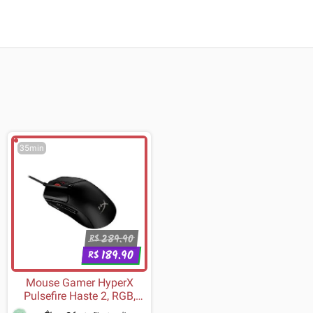
35min
289.90
R$
189.90
R$
Mouse Gamer HyperX
Pulsefire Haste 2, RGB,
26000 DPI, 6 Botões, Preto -