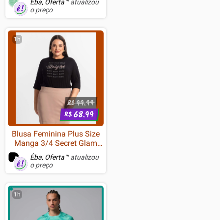
Êba, Oferta™
atualizou
6N0A7AA
o preço
1h
99.99
R$
68.99
R$
Blusa Feminina Plus Size
Manga 3/4 Secret Glam
Preto
Êba, Oferta™
atualizou
o preço
1h