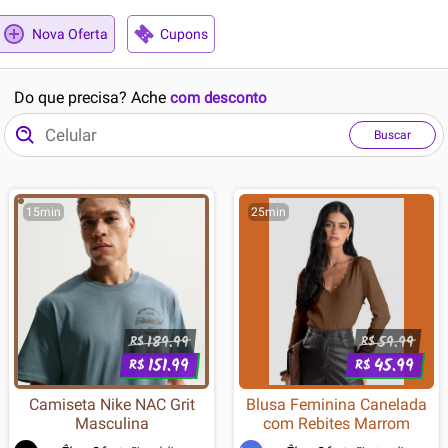
Nova Oferta
Cupons
Do que precisa? Ache
com desconto
Buscar
15min
25min
189.99
59.99
R$
R$
151.99
45.99
R$
R$
Camiseta Nike NAC Grit
Blusa Feminina Canelada
Masculina
com Rebites Marrom