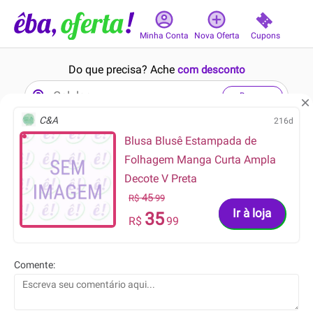
Cupons
Minha Conta
Nova Oferta
Do que precisa? Ache
com desconto
Buscar
C&A
216d
Blusa Blusê Estampada de
4min
14min
Folhagem Manga Curta Ampla
Decote V Preta
45
R$
99
Ir à loja
35
R$
99
52.99
133.99
R$
R$
29.99
93.79
R$
R$
Comente:
Blusa Animal Print em Malha
Bermuda Masculina Reta
Fria
Anarruga Hering