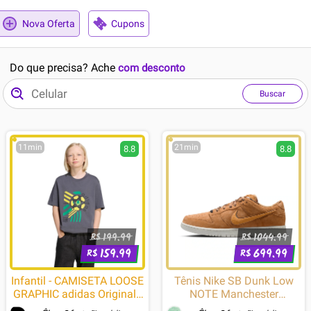
Nova Oferta
Cupons
Do que precisa? Ache
com desconto
Buscar
11min
21min
8.8
8.8
199.99
1044.99
R$
R$
159.99
699.99
R$
R$
Infantil - CAMISETA LOOSE
Tênis Nike SB Dunk Low
GRAPHIC adidas Originals
NOTE Manchester
Cinza
Masculino