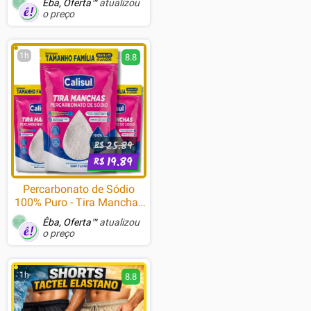
Êba, Oferta™
atualizou
o preço
1h
8.8
25.89
R$
19.89
R$
Percarbonato de Sódio
100% Puro - Tira Manchas
Premium Roupas Brancas
Êba, Oferta™
atualizou
e Coloridas
o preço
1h
8.8