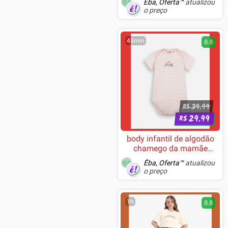
Êba, Oferta™
atualizou
o preço
43min
8.8
39.99
R$
29.99
R$
body infantil de algodão
chamego da mamãe
listrado rosa
Êba, Oferta™
atualizou
o preço
1h
8.8