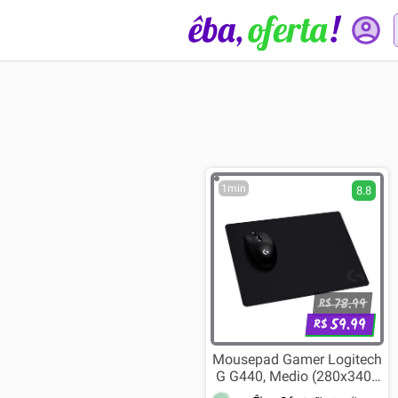
1min
8.8
78.99
R$
59.99
R$
Mousepad Gamer Logitech
G G440, Medio (280x340),
Baixo Atrito - 943-000790