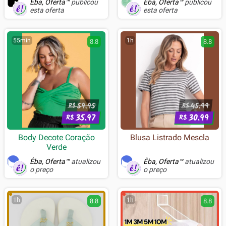
Êba, Oferta™
publicou
Êba, Oferta™
publicou
esta oferta
esta oferta
55min
1h
8.8
8.8
59.95
45.99
R$
R$
35.97
30.99
R$
R$
Body Decote Coração
Blusa Listrado Mescla
Verde
Êba, Oferta™
atualizou
Êba, Oferta™
atualizou
o preço
o preço
1h
1h
8.8
8.8