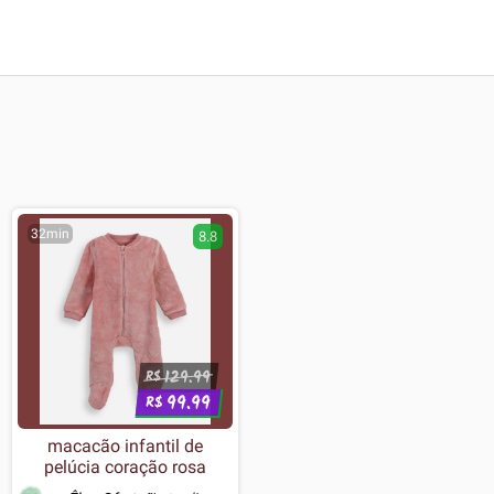
32min
8.8
129.99
R$
99.99
R$
macacão infantil de
pelúcia coração rosa